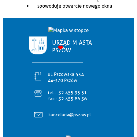
URZĄD MIASTA
PSZÓW
ul. Pszowska 534
44-370 Pszów
tel.:
32 455 95 51
fax.:
32 455 86 36
kancelaria@pszow.pl