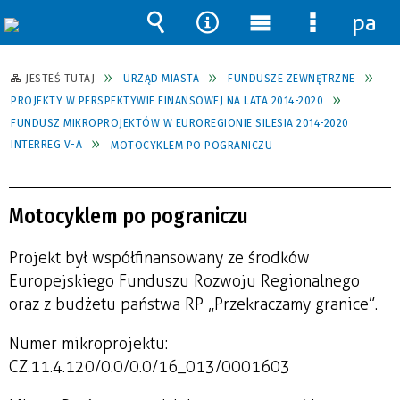
pane
Wyszukiwarka
Narzędzia
Menu
Menu
główne
szczegół
JESTEŚ TUTAJ
URZĄD MIASTA
FUNDUSZE ZEWNĘTRZNE
PROJEKTY W PERSPEKTYWIE FINANSOWEJ NA LATA 2014-2020
FUNDUSZ MIKROPROJEKTÓW W EUROREGIONIE SILESIA 2014-2020
INTERREG V-A
MOTOCYKLEM PO POGRANICZU
Motocyklem po pograniczu
Projekt był współfinansowany ze środków
Europejskiego Funduszu Rozwoju Regionalnego
oraz z budżetu państwa RP „Przekraczamy granice”.
Numer mikroprojektu:
CZ.11.4.120/0.0/0.0/16_013/0001603