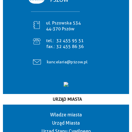
ul. Pszowska 534
44-370 Pszów
tel.:
32 455 95 51
fax.:
32 455 86 36
kancelaria@pszow.pl
URZĄD MIASTA
Władze miasta
Urząd Miasta
Urząd Stanu Cywilnego