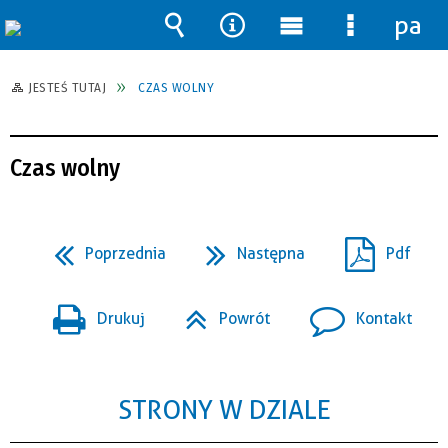
pane
Wyszukiwarka
Narzędzia
Menu
Menu
główne
szczegół
JESTEŚ TUTAJ
CZAS WOLNY
Czas wolny
Poprzednia
Następna
Pdf
Drukuj
Powrót
Kontakt
STRONY W DZIALE