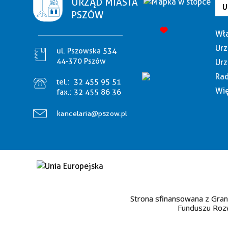
URZĄD MIASTA
U
PSZÓW
Wła
Urz
ul. Pszowska 534
44-370 Pszów
Urz
Rad
tel.:
32 455 95 51
Wię
fax.:
32 455 86 36
kancelaria@pszow.pl
Strona sfinansowana z Gran
Funduszu Rozw