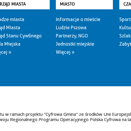
RZĄD MIASTA
MIASTO
CZ
dze miasta
Informacje o mieście
Sport
ąd Miasta
Ludzie Pszowa
Kultu
ąd Stanu Cywilnego
Partnerzy, NGO
Szlak
a Miejska
Jednostki miejskie
Zabyt
cej »
Więcej »
tu w ramach projektu "Cyfrowa Gmina" ze środków Unii Europejs
oju Regionalnego Programu Operacyjnego Polska Cyfrowa na l