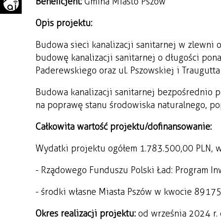
Beneficjent:
Gmina Miasto Pszów
WAŻNE TELEFONY
PRZESTRZENNE
Opis projektu:
GAZETA SAMORZĄDOWA
"PSZOW.PL"
Budowa sieci kanalizacji sanitarnej w zlewn
budowę kanalizacji sanitarnej o długości pona
Paderewskiego oraz ul. Pszowskiej i Traugutta
Budowa kanalizacji sanitarnej bezpośrednio 
na poprawę stanu środowiska naturalnego, p
Całkowita wartość projektu/dofinansowanie:
Wydatki projektu ogółem 1.783.500,00 PLN, w
- Rządowego Funduszu Polski Ład: Program Inw
- środki własne Miasta Pszów w kwocie 89 175
Okres realizacji projektu:
od września 2024 r. 