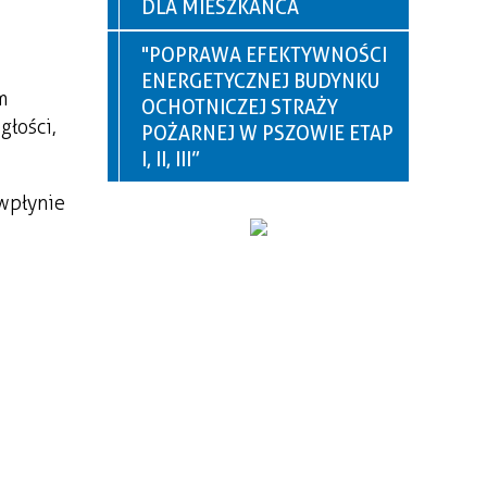
DLA MIESZKAŃCA
"POPRAWA EFEKTYWNOŚCI
ENERGETYCZNEJ BUDYNKU
m
OCHOTNICZEJ STRAŻY
głości,
POŻARNEJ W PSZOWIE ETAP
I, II, III”
wpłynie