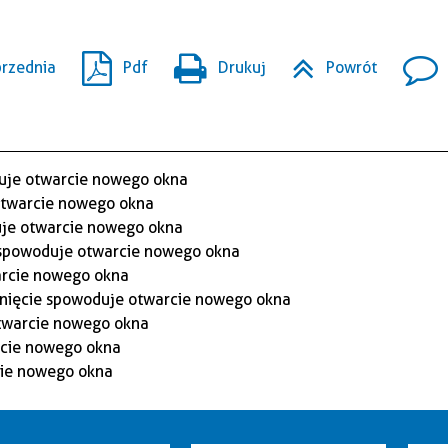
rzednia
Pdf
Drukuj
Powrót