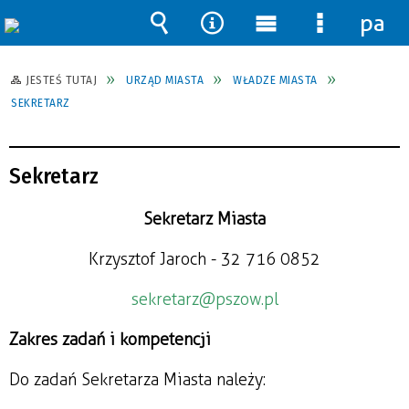
pane
Wyszukiwarka
Narzędzia
Menu
Menu
główne
szczegół
JESTEŚ TUTAJ
URZĄD MIASTA
WŁADZE MIASTA
SEKRETARZ
Sekretarz
Sekretarz Miasta
Krzysztof Jaroch - 32 716 08 52
sekretarz@pszow.pl
Zakres zadań i kompetencji
Do zadań Sekretarza Miasta należy: