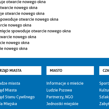
RZĄD MIASTA
MIASTO
CZ
dze miasta
Informacje o mieście
Sport
ąd Miasta
Ludzie Pszowa
Kultu
ąd Stanu Cywilnego
Partnerzy, NGO
Szlak
a Miejska
Jednostki miejskie
Zabyt