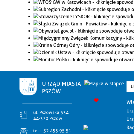
URZĄD MIASTA
U
PSZÓW
Wła
Urz
ul. Pszowska 534
44-370 Pszów
Urz
Rad
tel.:
32 455 95 51