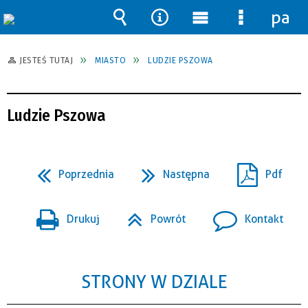
pane
Wyszukiwarka
Narzędzia
Menu
Menu
główne
szczegół
JESTEŚ TUTAJ
MIASTO
LUDZIE PSZOWA
Ludzie Pszowa
Poprzednia
Następna
Pdf
Drukuj
Powrót
Kontakt
STRONY W DZIALE