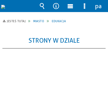
pane
Wyszukiwarka
Narzędzia
Menu
Menu
główne
szczegół
JESTEŚ TUTAJ
MIASTO
EDUKACJA
STRONY W DZIALE