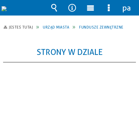
pane
Wyszukiwarka
Narzędzia
Menu
Menu
główne
szczegół
JESTEŚ TUTAJ
URZĄD MIASTA
FUNDUSZE ZEWNĘTRZNE
STRONY W DZIALE