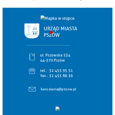
URZĄD MIASTA
PSZÓW
ul. Pszowska 534
44-370 Pszów
tel.:
32 455 95 51
fax.:
32 455 86 36
kancelaria@pszow.pl