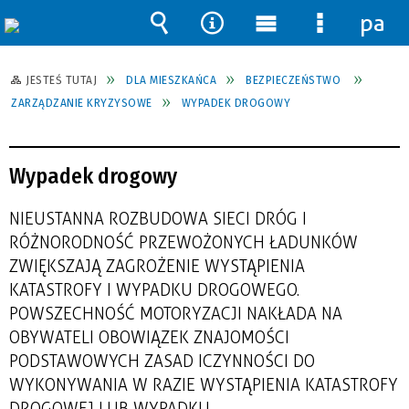
pane
Wyszukiwarka
Narzędzia
Menu
Menu
główne
szczegół
JESTEŚ TUTAJ
DLA MIESZKAŃCA
BEZPIECZEŃSTWO
ZARZĄDZANIE KRYZYSOWE
WYPADEK DROGOWY
Wypadek drogowy
NIEUSTANNA ROZBUDOWA SIECI DRÓG I
RÓŻNORODNOŚĆ PRZEWOŻONYCH ŁADUNKÓW
ZWIĘKSZAJĄ ZAGROŻENIE WYSTĄPIENIA
KATASTROFY I WYPADKU DROGOWEGO.
POWSZECHNOŚĆ MOTORYZACJI NAKŁADA NA
OBYWATELI OBOWIĄZEK ZNAJOMOŚCI
PODSTAWOWYCH ZASAD I CZYNNOŚCI DO
WYKONYWANIA W RAZIE WYSTĄPIENIA KATASTROFY
DROGOWEJ LUB WYPADKU.