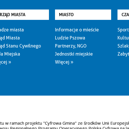
RZĄD MIASTA
MIASTO
CZ
dze miasta
Informacje o mieście
Sport
ąd Miasta
Ludzie Pszowa
Kultu
ąd Stanu Cywilnego
Partnerzy, NGO
Szlak
a Miejska
Jednostki miejskie
Zabyt
cej »
Więcej »
tu w ramach projektu "Cyfrowa Gmina" ze środków Unii Europejs
oju Regionalnego Programu Operacyjnego Polska Cyfrowa na l