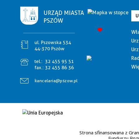
URZĄD MIASTA
U
PSZÓW
Wła
Urz
ul. Pszowska 534
44-370 Pszów
Urz
Rad
tel.:
32 455 95 51
Wię
fax.:
32 455 86 36
kancelaria@pszow.pl
Strona sfinansowana z Gran
Funduszu Rozw