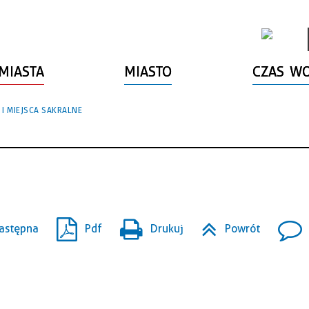
MIASTA
MIASTO
CZAS W
I MIEJSCA SAKRALNE
astępna
Pdf
Drukuj
Powrót