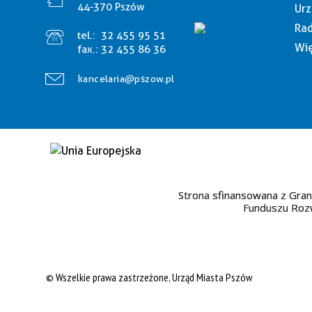
44-370 Pszów
Urz
Rad
tel.:
32 455 95 51
Wię
fax.:
32 455 86 36
kancelaria@pszow.pl
Strona sfinansowana z Gran
Funduszu Rozw
© Wszelkie prawa zastrzeżone, Urząd Miasta Pszów