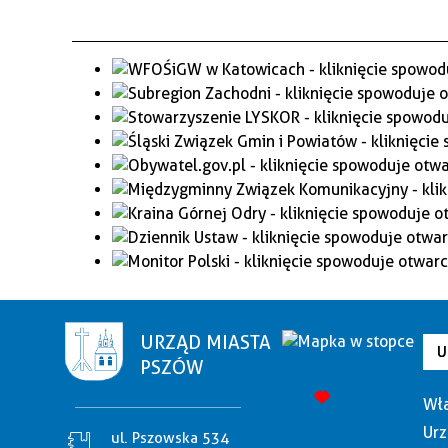
URZĄD MIASTA
U
PSZÓW
Wła
Urz
ul. Pszowska 534