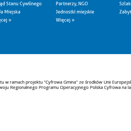
ąd Stanu Cywilnego
Partnerzy, NGO
Szlak
a Miejska
Jednostki miejskie
Zabyt
cej »
Więcej »
tu w ramach projektu "Cyfrowa Gmina" ze środków Unii Europejs
oju Regionalnego Programu Operacyjnego Polska Cyfrowa na l