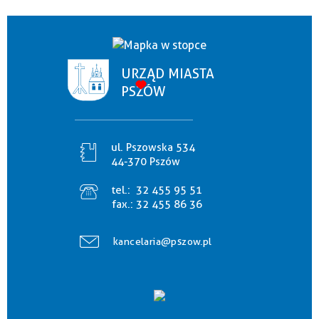
URZĄD MIASTA
PSZÓW
ul. Pszowska 534
44-370 Pszów
tel.:
32 455 95 51
fax.:
32 455 86 36
kancelaria@pszow.pl