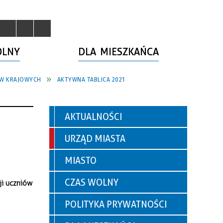
OLNY
DLA MIESZKAŃCA
ÓW KRAJOWYCH
AKTYWNA TABLICA 2021
AKTUALNOŚCI
URZĄD MIASTA
MIASTO
CZAS WOLNY
ji uczniów
POLITYKA PRYWATNOŚCI