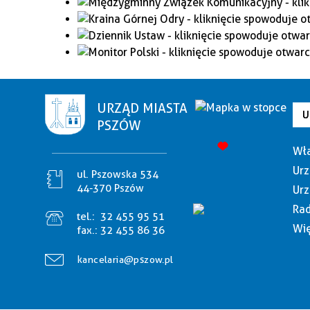
URZĄD MIASTA
U
PSZÓW
Wła
Urz
ul. Pszowska 534
44-370 Pszów
Urz
Rad
tel.:
32 455 95 51
Wię
fax.:
32 455 86 36
kancelaria@pszow.pl