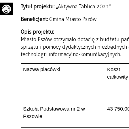
Tytuł projektu: „
Aktywna Tablica 2021”
WAŻNE TELEFONY
PRZESTRZENNE
GAZETA SAMORZĄDOWA
Beneficjent:
Gmina Miasto Pszów
"PSZOW.PL"
Opis projektu:
Miasto Pszów otrzymało dotację z budżetu pa
sprzętu i pomocy dydaktycznych niezbędnych 
technologii informacyjno-komunikacyjnych.
Nazwa placówki
Koszt
całkowity 
Szkoła Podstawowa nr 2 w
43 750,0
Pszowie