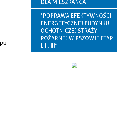
DLA MIESZKAŃCA
"POPRAWA EFEKTYWNOŚCI
ENERGETYCZNEJ BUDYNKU
OCHOTNICZEJ STRAŻY
POŻARNEJ W PSZOWIE ETAP
upu
I, II, III”