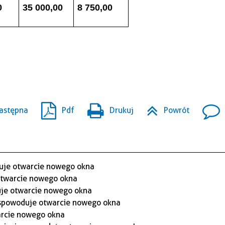
0
35 000,00
8 750,00
astępna
Pdf
Drukuj
Powrót