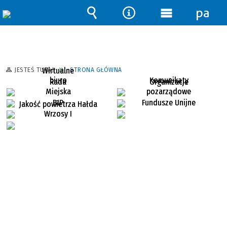
pane
Wyszukiwarka
Narzędzia
Menu
główne
Wirtualne
JESTEŚ TUTAJ
STRONA GŁÓWNA
biuro
Komunikaty
Rada
Organizacje
Miejska
pozarządowe
BIP
Fundusze Unijne
Jakość powietrza Hałda
Wrzosy I