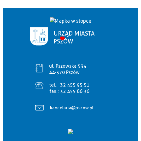
URZĄD MIASTA
PSZÓW
ul. Pszowska 534
44-370 Pszów
tel.:
32 455 95 51
fax.:
32 455 86 36
kancelaria@pszow.pl