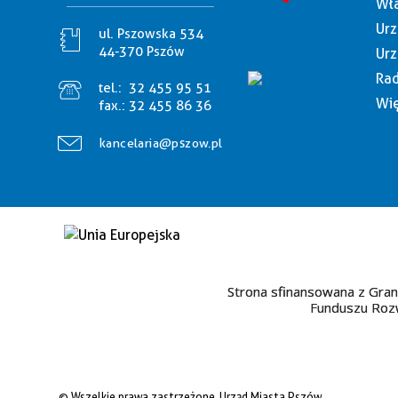
Wła
Urz
ul. Pszowska 534
44-370 Pszów
Urz
Rad
tel.:
32 455 95 51
Wię
fax.:
32 455 86 36
kancelaria@pszow.pl
Strona sfinansowana z Gran
Funduszu Rozw
© Wszelkie prawa zastrzeżone, Urząd Miasta Pszów