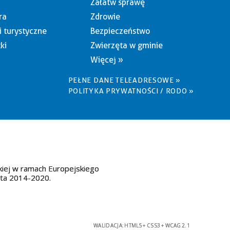
Załatw sprawę
ra
Zdrowie
i turystyczne
Bezpieczeństwo
ki
Zwierzęta w gminie
Więcej »
PEŁNE DANE TELEADRESOWE »
POLITYKA PRYWATNOŚCI / RODO »
kiej w ramach Europejskiego
ata 2014-2020.
WALIDACJA:
HTML5
+
CSS3
+
WCAG 2.1