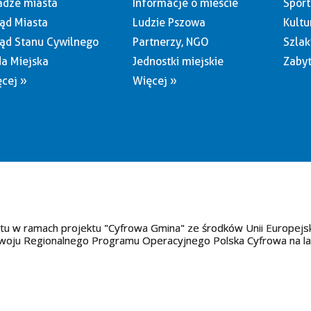
dze miasta
Informacje o mieście
Sport
ąd Miasta
Ludzie Pszowa
Kultu
ąd Stanu Cywilnego
Partnerzy, NGO
Szlak
a Miejska
Jednostki miejskie
Zabyt
cej »
Więcej »
tu w ramach projektu "Cyfrowa Gmina" ze środków Unii Europejs
oju Regionalnego Programu Operacyjnego Polska Cyfrowa na l