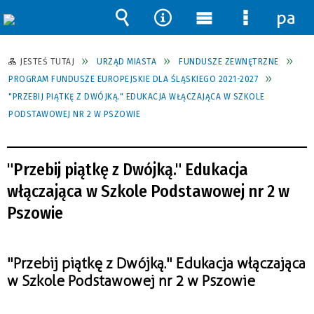
pane
Wyszukiwarka
Narzędzia
Menu
Menu
główne
szczegół
JESTEŚ TUTAJ
URZĄD MIASTA
FUNDUSZE ZEWNĘTRZNE
PROGRAM FUNDUSZE EUROPEJSKIE DLA ŚLĄSKIEGO 2021-2027
"PRZEBIJ PIĄTKĘ Z DWÓJKĄ." EDUKACJA WŁĄCZAJĄCA W SZKOLE
PODSTAWOWEJ NR 2 W PSZOWIE
"Przebij piątkę z Dwójką." Edukacja
włączająca w Szkole Podstawowej nr 2 w
Pszowie
"Przebij piątkę z Dwójką." Edukacja włączająca
w Szkole Podstawowej nr 2 w Pszowie