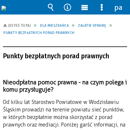
pane
Wyszukiwarka
Narzędzia
Menu
Menu
główne
szczegół
JESTEŚ TUTAJ
DLA MIESZKAŃCA
ZAŁATW SPRAWĘ
PUNKTY BEZPŁATNYCH PORAD PRAWNYCH
Punkty bezpłatnych porad prawnych
Nieodpłatna pomoc prawna - na czym polega i
komu przysługuje?
Od kilku lat Starostwo Powiatowe w Wodzisławiu
Śląskim prowadzi na terenie powiatu sieć punktów,
w których bezpłatnie można skorzystać z porad
prawnych oraz mediacji. Poniżej garść informacji, na