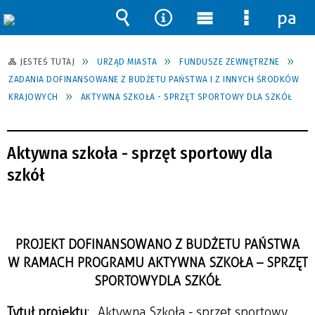
pane
Wyszukiwarka
Narzędzia
Menu
Menu
główne
szczegół
JESTEŚ TUTAJ
URZĄD MIASTA
FUNDUSZE ZEWNĘTRZNE
ZADANIA DOFINANSOWANE Z BUDŻETU PAŃSTWA I Z INNYCH ŚRODKÓW
KRAJOWYCH
AKTYWNA SZKOŁA - SPRZĘT SPORTOWY DLA SZKÓŁ
Aktywna szkoła - sprzęt sportowy dla
szkół
PROJEKT DOFINANSOWANO Z BUDŻETU PAŃSTWA
W RAMACH PROGRAMU AKTYWNA SZKOŁA – SPRZĘT
SPORTOWY DLA SZKÓŁ
Tytuł projektu
: „Aktywna Szkoła - sprzęt sportowy