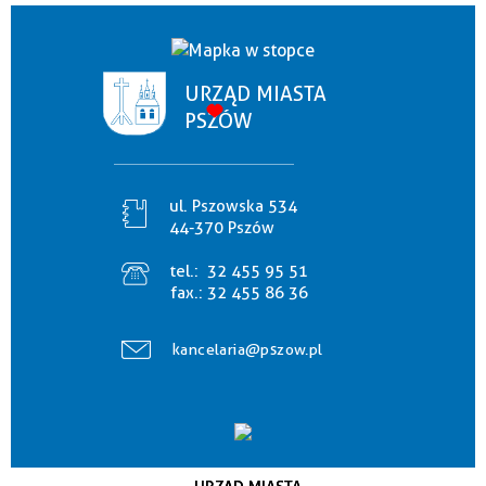
URZĄD MIASTA
PSZÓW
ul. Pszowska 534
44-370 Pszów
tel.:
32 455 95 51
fax.:
32 455 86 36
kancelaria@pszow.pl