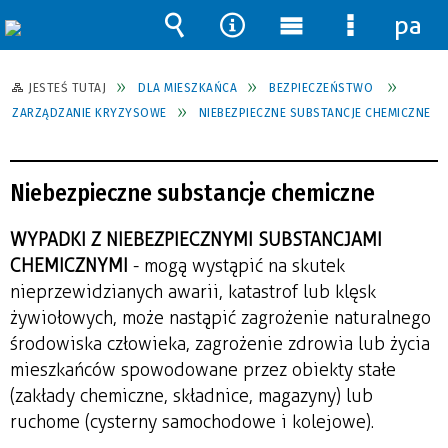
pane
Wyszukiwarka
Narzędzia
Menu
Menu
główne
szczegół
JESTEŚ TUTAJ
DLA MIESZKAŃCA
BEZPIECZEŃSTWO
ZARZĄDZANIE KRYZYSOWE
NIEBEZPIECZNE SUBSTANCJE CHEMICZNE
Niebezpieczne substancje chemiczne
WYPADKI Z NIEBEZPIECZNYMI SUBSTANCJAMI
CHEMICZNYMI
- mogą wystąpić na skutek
nieprzewidzianych awarii, katastrof lub klęsk
żywiołowych, może nastąpić zagrożenie naturalnego
środowiska człowieka, zagrożenie zdrowia lub życia
mieszkańców spowodowane przez obiekty stałe
(zakłady chemiczne, składnice, magazyny) lub
ruchome (cysterny samochodowe i kolejowe).