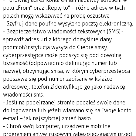
polu „From” oraz „Reply to” – różne adresy w tych
polach mogą wskazywać na próbę oszustwa.
- Szyfruj dane poufne wysyłane pocztą elektroniczną.
- Bezpieczeństwo wiadomości tekstowych (SMS).-
sprawdź adres url z którego domyślnie dany
podmiot/instytucja wysyła do Ciebie smsy,
cyberprzestępca może podszyć się pod dowolną
tożsamość (odpowiednio definiując numer lub
nazwę), otrzymując smsa, w którym cyberprzestępca
podszywa się pod numer zapisany w książce
adresowej, telefon zidentyfikuje go jako nadawcę
wiadomości sms.
- Jeśli na podejrzanej stronie podałeś swoje dane
do logowania lub jeżeli włamano się na Twoje konto
e-mail – jak najszybciej zmień hasło.
- Chroń swój komputer, urządzenie mobilne
programem antywirusowym zabezpieczającym przed