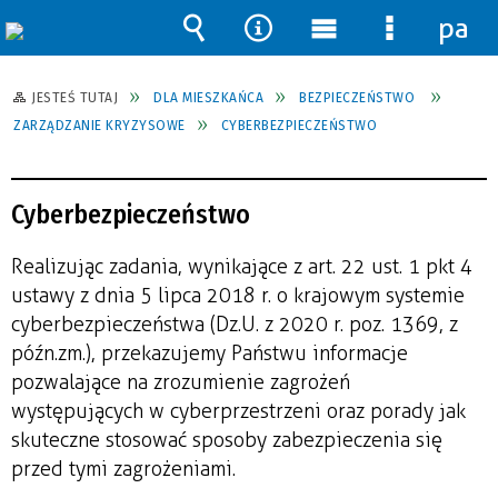
pane
Wyszukiwarka
Narzędzia
Menu
Menu
główne
szczegół
JESTEŚ TUTAJ
DLA MIESZKAŃCA
BEZPIECZEŃSTWO
ZARZĄDZANIE KRYZYSOWE
CYBERBEZPIECZEŃSTWO
Cyberbezpieczeństwo
Realizując zadania, wynikające z art. 22 ust. 1 pkt 4
ustawy z dnia 5 lipca 2018 r. o krajowym systemie
cyberbezpieczeństwa (Dz.U. z 2020 r. poz. 1369, z
późn.zm.), przekazujemy Państwu informacje
pozwalające na zrozumienie zagrożeń
występujących w cyberprzestrzeni oraz porady jak
skuteczne stosować sposoby zabezpieczenia się
przed tymi zagrożeniami.