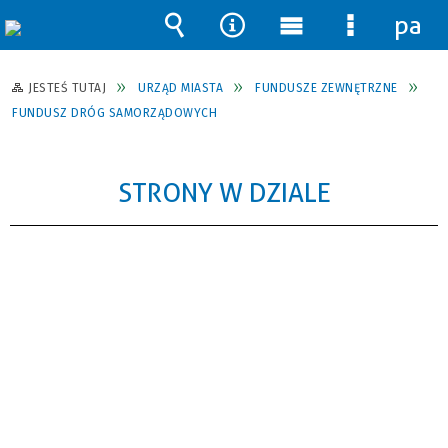
pane
Wyszukiwarka
Narzędzia
Menu
Menu
główne
szczegół
JESTEŚ TUTAJ
URZĄD MIASTA
FUNDUSZE ZEWNĘTRZNE
FUNDUSZ DRÓG SAMORZĄDOWYCH
STRONY W DZIALE