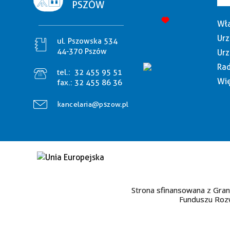
PSZÓW
Wła
Urz
ul. Pszowska 534
44-370 Pszów
Urz
Rad
tel.:
32 455 95 51
Wię
fax.:
32 455 86 36
kancelaria@pszow.pl
Strona sfinansowana z Gran
Funduszu Rozw