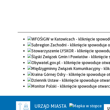
URZĄD MIASTA
U