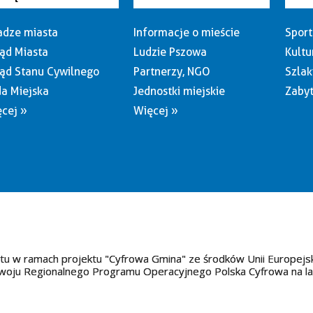
dze miasta
Informacje o mieście
Sport
ąd Miasta
Ludzie Pszowa
Kultu
ąd Stanu Cywilnego
Partnerzy, NGO
Szlak
a Miejska
Jednostki miejskie
Zabyt
cej »
Więcej »
tu w ramach projektu "Cyfrowa Gmina" ze środków Unii Europejs
oju Regionalnego Programu Operacyjnego Polska Cyfrowa na l