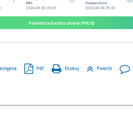
astępna
Pdf
Drukuj
Powrót