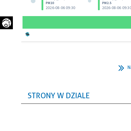
WAŻNE TELEFONY
PRZESTRZENNE
GAZETA SAMORZĄDOWA
"PSZOW.PL"
N
STRONY W DZIALE