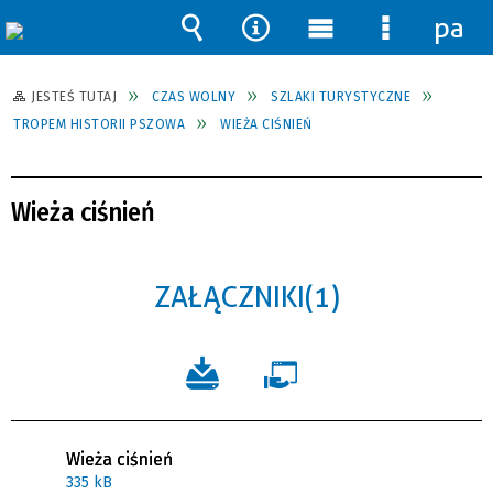
pane
Wyszukiwarka
Narzędzia
Menu
Menu
główne
szczegół
JESTEŚ TUTAJ
CZAS WOLNY
SZLAKI TURYSTYCZNE
TROPEM HISTORII PSZOWA
WIEŻA CIŚNIEŃ
Wieża ciśnień
ZAŁĄCZNIKI (1)
Wieża ciśnień
335 kB