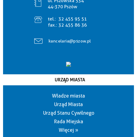
ul. Pszowska 534
44-370 Pszów
tel.:
32 455 95 51
fax.:
32 455 86 36
kancelaria@pszow.pl
URZĄD MIASTA
Władze miasta
Urząd Miasta
Urząd Stanu Cywilnego
Rada Miejska
Więcej »