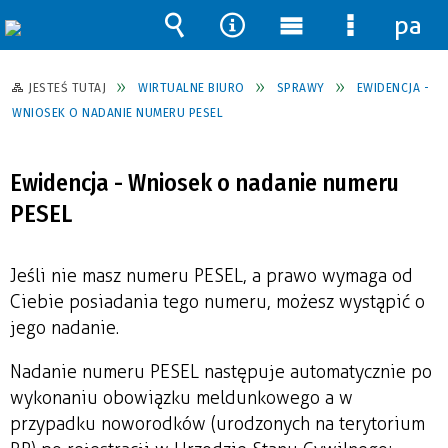
pane
Wyszukiwarka
Narzędzia
Menu
Menu
główne
szczegół
JESTEŚ TUTAJ
WIRTUALNE BIURO
SPRAWY
EWIDENCJA -
WNIOSEK O NADANIE NUMERU PESEL
Ewidencja - Wniosek o nadanie numeru
PESEL
Jeśli nie masz numeru PESEL, a prawo wymaga od
Ciebie posiadania tego numeru, możesz wystąpić o
jego nadanie.
Nadanie numeru PESEL następuje automatycznie po
wykonaniu obowiązku meldunkowego a w
przypadku noworodków (urodzonych na terytorium