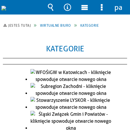
pane
Wyszukiwarka
Narzędzia
Menu
Menu
główne
szczegół
JESTEŚ TUTAJ
WIRTUALNE BIURO
KATEGORIE
KATEGORIE