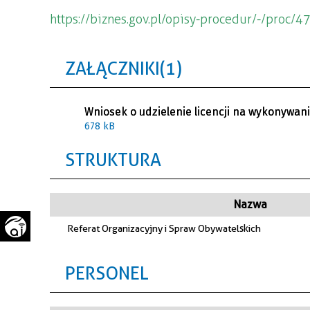
WAŻNE TELEFONY
PRZESTRZENNE
https://biznes.gov.pl/opisy-procedur/-/proc/4
GAZETA SAMORZĄDOWA
"PSZOW.PL"
ZAŁĄCZNIKI (1)
Wniosek o udzielenie licencji na wykonywa
678 kB
STRUKTURA
Nazwa
Referat Organizacyjny i Spraw Obywatelskich
PERSONEL