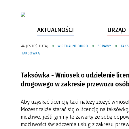
AKTUALNOŚCI
URZĄD 
JESTEŚ TUTAJ
WIRTUALNE BIURO
SPRAWY
TAKS
WŁADZE MIASTA
INFORMACJE O MIEŚCIE
SPORT
ZAŁATW SPRAWĘ
TAKSÓWKĄ
URZĄD MIASTA
LUDZIE PSZOWA
KULTURA
ZDROWIE
URZĄD STANU CYWILNEGO
PARTNERZY, NGO
SZLAKI TURYSTYCZNE
BEZPIECZEŃSTWO
Taksówka - Wniosek o udzielenie lic
RADA MIEJSKA
JEDNOSTKI MIEJSKIE
ZABYTKI
ZWIERZĘTA W GMINIE
drogowego w zakresie przewozu osó
BUDŻET MIASTA
EDUKACJA
POMIAR SATYSFAKCJI KLIENTA
Aby uzyskać licencję taxi należy złożyć wniose
STRATEGIE, PLANY, PROGRAMY
INWESTYCJE MIEJSKIE
INFORMATOR
Możesz także starać się o licencję na taksówkę
możliwe, jeśli gminy te zawarły ze sobą odpo
FUNDUSZE ZEWNĘTRZNE
POWIATOWY LIDER
KOMUNIKACJA I TRANSPORT
możliwości świadczenia usług z zakresu przew
PRZEDSIĘBIORCZOŚCI
ZAGOSPODAROWANIE