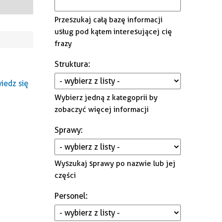
Gminna Komisja Rozwiązywania
Przeszukaj całą bazę informacji
Problemów Alkoholowych i
usług pod kątem interesującej cię
Przeciwdziałania Narkomanii
frazy
Struktura
:
edz się
Wybierz jedną z kategoprii by
zobaczyć więcej informacji
Sprawy
:
Wyszukaj sprawy po nazwie lub jej
części
Personel
: