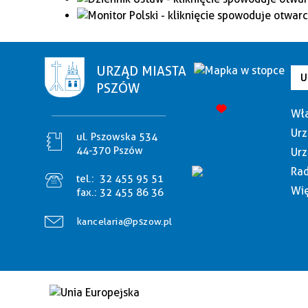
URZĄD MIASTA
U
PSZÓW
Wła
Urz
ul. Pszowska 534
44-370 Pszów
Urz
Rad
tel.:
32 455 95 51
Wię
fax.:
32 455 86 36
kancelaria@pszow.pl