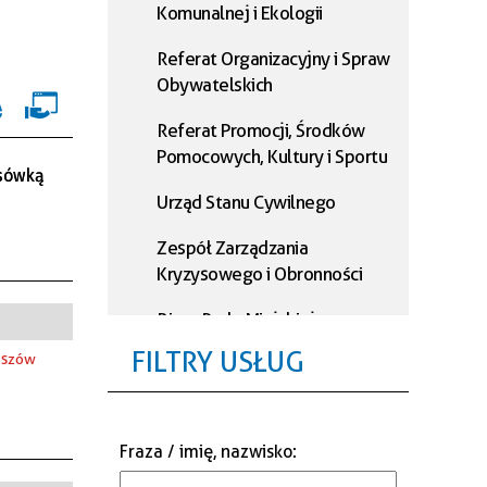
Komunalnej i Ekologii
Referat Organizacyjny i Spraw
Obywatelskich
Referat Promocji, Środków
Pomocowych, Kultury i Sportu
ksówką
Urząd Stanu Cywilnego
Zespół Zarządzania
Kryzysowego i Obronności
Biuro Rady Miejskiej
FILTRY USŁUG
Pszów
Referat Podatkowy
Referat Księgowości
Fraza / imię, nazwisko
:
Referat Administracji i
Informatyki