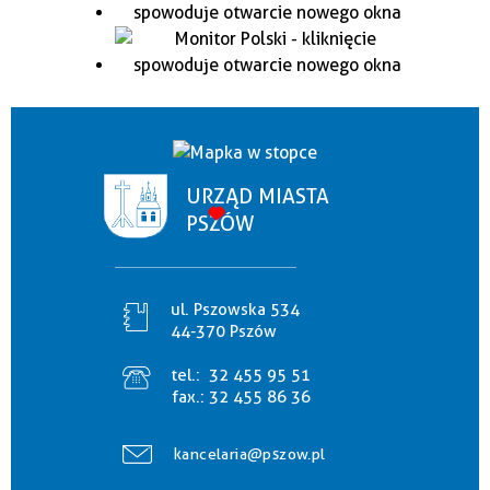
URZĄD MIASTA
PSZÓW
ul. Pszowska 534
44-370 Pszów
tel.:
32 455 95 51
fax.:
32 455 86 36
kancelaria@pszow.pl