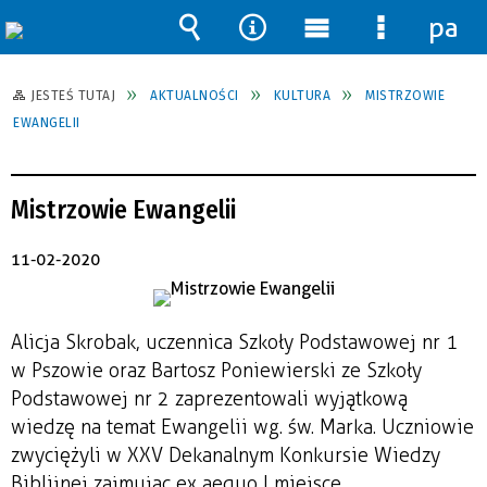
pane
Wyszukiwarka
Narzędzia
Menu
Menu
główne
szczegół
JESTEŚ TUTAJ
AKTUALNOŚCI
KULTURA
MISTRZOWIE
EWANGELII
Mistrzowie Ewangelii
11-02-2020
Alicja Skrobak, uczennica Szkoły Podstawowej nr 1
w Pszowie oraz Bartosz Poniewierski ze Szkoły
Podstawowej nr 2 zaprezentowali wyjątkową
wiedzę na temat Ewangelii wg. św. Marka. Uczniowie
zwyciężyli w XXV Dekanalnym Konkursie Wiedzy
Biblijnej zajmując ex aequo I miejsce.