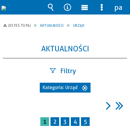
pane
Wyszukiwarka
Narzędzia
Menu
Menu
główne
szczegół
JESTEŚ TUTAJ
AKTUALNOŚCI
URZĄD
AKTUALNOŚCI
Filtry
Szukana
Kategoria:
Urząd
Usuń
fraza
ten
filtr
Data
1
2
3
4
5
publikacji