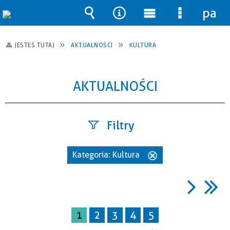
pane
Wyszukiwarka
Narzędzia
Menu
Menu
główne
szczegół
JESTEŚ TUTAJ
AKTUALNOŚCI
KULTURA
AKTUALNOŚCI
Filtry
Szukana
Kategoria:
Kultura
Usuń
fraza
ten
filtr
Data
1
2
3
4
5
publikacji