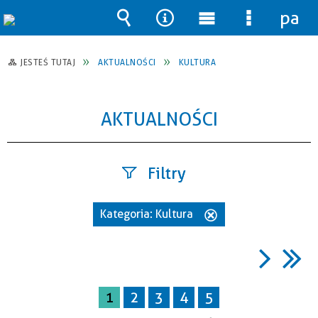
pane
Wyszukiwarka
Narzędzia
Menu
Menu
główne
szczegół
JESTEŚ TUTAJ
AKTUALNOŚCI
KULTURA
AKTUALNOŚCI
Filtry
Szukana
Kategoria:
Kultura
Usuń
fraza
ten
filtr
Data
1
2
3
4
5
publikacji