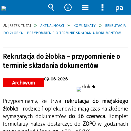
pane
Wyszukiwarka
Narzędzia
Menu
Menu
główne
szczegół
JESTEŚ TUTAJ
AKTUALNOŚCI
KOMUNIKATY
REKRUTACJA
DO ŻŁOBKA – PRZYPOMNIENIE O TERMINIE SKŁADANIA DOKUMENTÓW
Rekrutacja do żłobka – przypomnienie o
terminie składania dokumentów
09-06-2026
Archiwum
Przypominamy, że trwa 
rekrutacja do miejskiego 
żłobka 
- 
rodzice i opiekunowie mają czas na złożenie 
wymaganych dokumentów 
do 16 czerwca
. Komplet 
formularzy należy dostarczyć do 
ZOPO
 w godzinach 