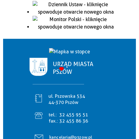
URZĄD MIASTA
PSZÓW
ul. Pszowska 534
44-370 Pszów
tel.:
32 455 95 51
fax.:
32 455 86 36
kancelaria@pszow.pl