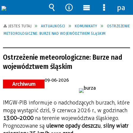
pane
Wyszukiwarka
Narzędzia
Menu
Menu
główne
szczegół
JESTEŚ TUTAJ
AKTUALNOŚCI
KOMUNIKATY
OSTRZEŻENIE
METEOROLOGICZNE: BURZE NAD WOJEWÓDZTWEM ŚLĄSKIM
Ostrzeżenie meteorologiczne: Burze nad
województwem śląskim
09-06-2026
Archiwum
IMGW-PIB informuje o nadchodzących burzach, które 
mogą wystąpić dziś, 9 czerwca 2026 r., w godzinach 
13:00–20:00
 na terenie województwa śląskiego. 
Prognozowane są 
ulewne opady deszczu
, 
silny wiatr 