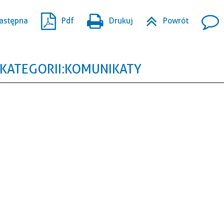
astępna
Pdf
Drukuj
Powrót
KATEGORII: KOMUNIKATY