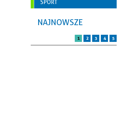
SPORT
NAJNOWSZE
1
2
3
4
5