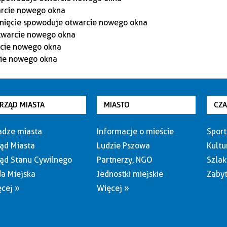
RZĄD MIASTA
MIASTO
CZ
dze miasta
Informacje o mieście
Sport
ąd Miasta
Ludzie Pszowa
Kultu
ąd Stanu Cywilnego
Partnerzy, NGO
Szlak
a Miejska
Jednostki miejskie
Zabyt
cej »
Więcej »