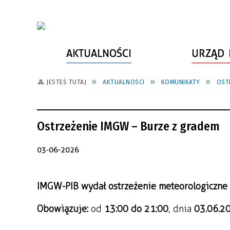
AKTUALNOŚCI
URZĄD 
JESTEŚ TUTAJ
AKTUALNOŚCI
KOMUNIKATY
OST
WŁADZE MIASTA
INFORMACJE O MIEŚCIE
SPORT
ZAŁATW SPRAWĘ
URZĄD MIASTA
LUDZIE PSZOWA
KULTURA
ZDROWIE
Ostrzeżenie IMGW – Burze z gradem
URZĄD STANU CYWILNEGO
PARTNERZY, NGO
SZLAKI TURYSTYCZNE
BEZPIECZEŃSTWO
RADA MIEJSKA
JEDNOSTKI MIEJSKIE
ZABYTKI
ZWIERZĘTA W GMINIE
03-06-2026
BUDŻET MIASTA
EDUKACJA
POMIAR SATYSFAKCJI KLIENTA
IMGW-PIB wydał ostrzeżenie meteorologiczne 
STRATEGIE, PLANY, PROGRAMY
INWESTYCJE MIEJSKIE
INFORMATOR
Obowiązuje:
 od 
13:00 do 21:00
, dnia 
03.06.20
FUNDUSZE ZEWNĘTRZNE
POWIATOWY LIDER
KOMUNIKACJA I TRANSPORT
PRZEDSIĘBIORCZOŚCI
ZAGOSPODAROWANIE