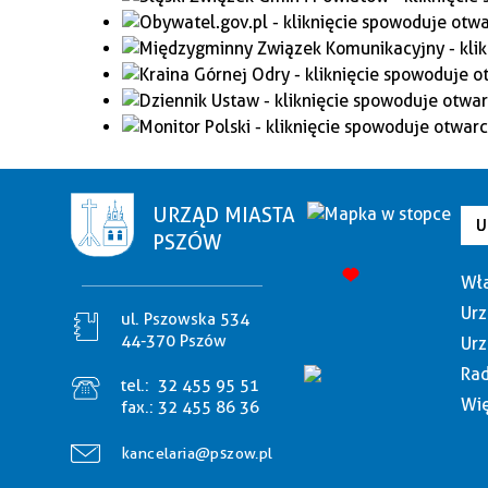
URZĄD MIASTA
U
PSZÓW
Wła
Urz
ul. Pszowska 534
44-370 Pszów
Urz
Rad
tel.:
32 455 95 51
Wię
fax.:
32 455 86 36
kancelaria@pszow.pl