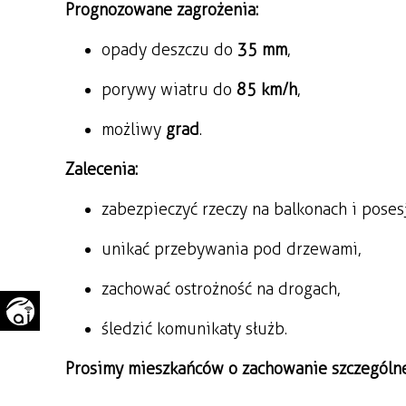
Prognozowane zagrożenia:
WAŻNE TELEFONY
PRZESTRZENNE
opady deszczu do 
35 mm
,
GAZETA SAMORZĄDOWA
"PSZOW.PL"
porywy wiatru do 
85 km/h
,
możliwy 
grad
.
Zalecenia:
zabezpieczyć rzeczy na balkonach i poses
unikać przebywania pod drzewami,
zachować ostrożność na drogach,
śledzić komunikaty służb.
Prosimy mieszkańców o zachowanie szczególnej