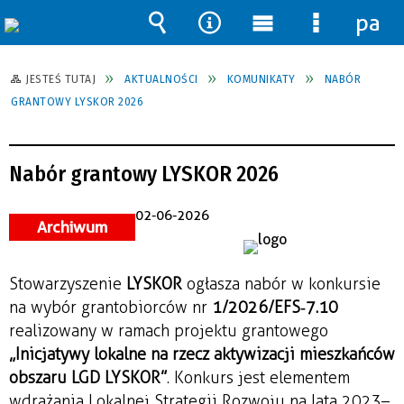
pane
Wyszukiwarka
Narzędzia
Menu
Menu
główne
szczegół
JESTEŚ TUTAJ
AKTUALNOŚCI
KOMUNIKATY
NABÓR
GRANTOWY LYSKOR 2026
Nabór grantowy LYSKOR 2026
02-06-2026
Archiwum
Stowarzyszenie 
LYSKOR
 ogłasza nabór w konkursie 
na wybór grantobiorców nr 
1/2026/EFS‑7.10
realizowany w ramach projektu grantowego 
„Inicjatywy lokalne na rzecz aktywizacji mieszkańców 
obszaru LGD LYSKOR”
. Konkurs jest elementem 
wdrażania Lokalnej Strategii Rozwoju na lata 2023–