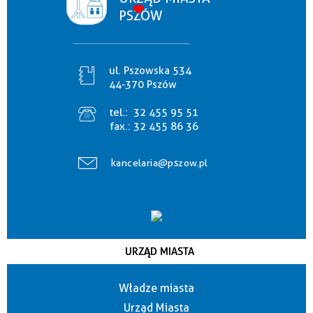
PSZÓW
ul. Pszowska 534
44-370 Pszów
tel.:
32 455 95 51
fax.:
32 455 86 36
kancelaria@pszow.pl
URZĄD MIASTA
Władze miasta
Urząd Miasta