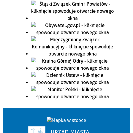
URZĄD MIASTA