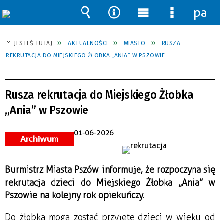
pane
Wyszukiwarka
Narzędzia
Menu
Menu
główne
szczegół
JESTEŚ TUTAJ
AKTUALNOŚCI
MIASTO
RUSZA
REKRUTACJA DO MIEJSKIEGO ŻŁOBKA „ANIA” W PSZOWIE
Rusza rekrutacja do Miejskiego Żłobka
„Ania” w Pszowie
01-06-2026
Archiwum
Burmistrz Miasta Pszów informuje, że rozpoczyna się
rekrutacja dzieci do Miejskiego Żłobka „Ania” w
Pszowie na kolejny rok opiekuńczy.
Do żłobka mogą zostać przyjęte dzieci w wieku od