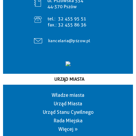
ul. Pszowska 534
44-370 Pszów
tel.:
32 455 95 51
fax.:
32 455 86 36
kancelaria@pszow.pl
URZĄD MIASTA
Władze miasta
Urząd Miasta
Urząd Stanu Cywilnego
Rada Miejska
Więcej »