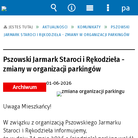
pane
Wyszukiwarka
Narzędzia
Menu
Menu
główne
szczegół
JESTEŚ TUTAJ
AKTUALNOŚCI
KOMUNIKATY
PSZOWSKI
JARMARK STAROCI I RĘKODZIEŁA - ZMIANY W ORGANIZACJI PARKINGÓW
Pszowski Jarmark Staroci i Rękodzieła -
zmiany w organizacji parkingów
01-06-2026
Archiwum
Uwaga Mieszkańcy!
W związku z organizacją Pszowskiego Jarmarku
Staroci i Rękodzieła informujemy,