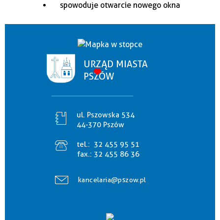
URZĄD MIASTA
PSZÓW
ul. Pszowska 534
44-370 Pszów
tel.:
32 455 95 51
fax.:
32 455 86 36
kancelaria@pszow.pl