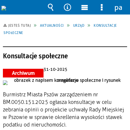
pane
Wyszukiwarka
Narzędzia
Menu
Menu
główne
szczegół
JESTEŚ TUTAJ
AKTUALNOŚCI
URZĄD
KONSULTACJE
SPOŁECZNE
Konsultacje społeczne
31-10-2025
Archiwum
Burmistrz Miasta Pszów zarządzeniem nr
BM.0050.151.2025 ogłasza konsultacje w celu
zebrania opinii o projekcie uchwały Rady Miejskiej
w Pszowie w sprawie określenia wysokości stawek
podatku od nieruchomości.