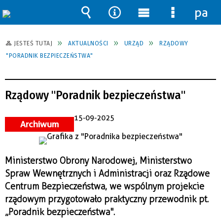
pane
Wyszukiwarka
Narzędzia
Menu
Menu
główne
szczegół
JESTEŚ TUTAJ
AKTUALNOŚCI
URZĄD
RZĄDOWY
"PORADNIK BEZPIECZEŃSTWA"
Rządowy "Poradnik bezpieczeństwa"
15-09-2025
Archiwum
​Ministerstwo Obrony Narodowej, Ministerstwo
Spraw Wewnętrznych i Administracji oraz Rządowe
Centrum Bezpieczeństwa, we wspólnym projekcie
rządowym przygotowało praktyczny przewodnik pt.
„Poradnik bezpieczeństwa".