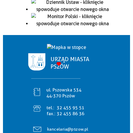
URZĄD MIASTA
PSZÓW
ul. Pszowska 534
44-370 Pszów
tel.:
32 455 95 51
fax.:
32 455 86 36
kancelaria@pszow.pl