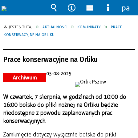
pane
Wyszukiwarka
Narzędzia
Menu
Menu
główne
szczegół
JESTEŚ TUTAJ
AKTUALNOŚCI
KOMUNIKATY
PRACE
KONSERWACYJNE NA ORLIKU
Prace konserwacyjne na Orliku
05-08-2025
Archiwum
W czwartek, 7 sierpnia, w godzinach od 10:00 do
16:00 boisko do piłki nożnej na Orliku będzie
niedostępne z powodu zaplanowanych prac
konserwacyjnych.
Zamknięcie dotyczy wyłącznie boiska do piłki