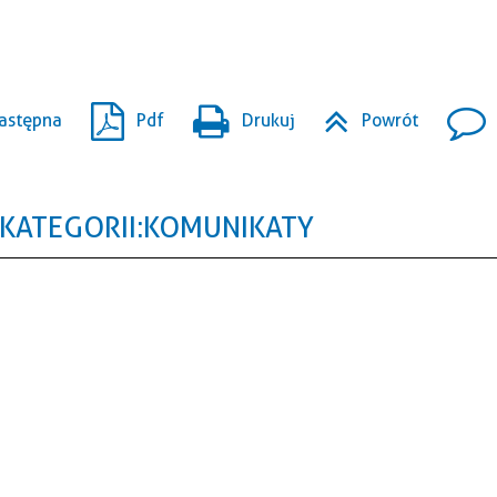
astępna
Pdf
Drukuj
Powrót
KATEGORII: KOMUNIKATY