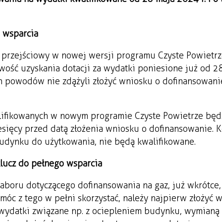
s wsparcia
es przejściowy w nowej wersji programu Czyste Powietrze
wość uzyskania dotacji za wydatki poniesione już od 2
ych powodów nie zdążyli złożyć wniosku o dofinansowan
lifikowanych w nowym programie Czyste Powietrze będ
esięcy przed datą złożenia wniosku o dofinansowanie. K
budynku do użytkowania, nie będą kwalifikowane.
klucz do pełnego wsparcia
aboru dotyczącego dofinansowania na gaz, już wkrótce
 móc z tego w pełni skorzystać, należy najpierw złożyć 
ydatki związane np. z ociepleniem budynku, wymianą 