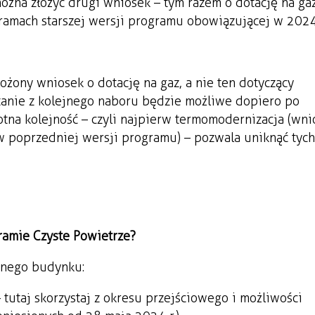
ożna złożyć drugi wniosek – tym razem o dotację na gaz
ramach starszej wersji programu obowiązującej w 2024
łożony wniosek o dotację na gaz, a nie ten dotyczący
anie z kolejnego naboru będzie możliwe dopiero po
rotna kolejność – czyli najpierw termomodernizacja (wn
w poprzedniej wersji programu) – pozwala uniknąć tych
ramie Czyste Powietrze?
ednego budynku:
 tutaj skorzystaj z okresu przejściowego i możliwości