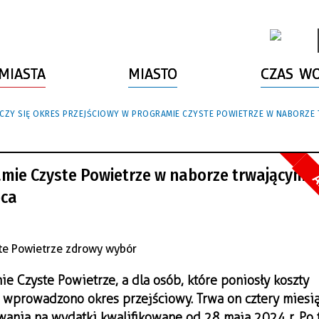
MIASTA
MIASTO
CZAS W
CZY SIĘ OKRES PRZEJŚCIOWY W PROGRAMIE CZYSTE POWIETRZE W NABORZE T
ramie Czyste Powietrze w naborze trwającym 
A
pca
 Czyste Powietrze, a dla osób, które poniosły koszty
 wprowadzono okres przejściowy. Trwa on cztery miesi
owania na wydatki kwalifikowane od 28 maja 2024 r. Po