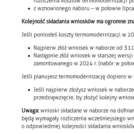
rozliczenia kosztów termomodernizacji po
z wznowionego naboru – w połowie lipca
Kolejność składania wniosków ma ogromne zna
Jeśli poniosłeś koszty termomodernizacji w 202
Najpierw złóż wniosek w naborze od 31.03
Następnie złóż wniosek w starszej wersj
zamontowanego w 2024 r. (nabór w połowi
Jeśli planujesz termomodernizację dopiero w p
Jeśli najpierw złożysz wniosek w naborze 
przedsięwzięcie, by złożyć kolejny wnio
Uwaga:
wnioski składane w naborze na dofin
będą wymagały rozliczenia wcześniejszego wn
o odpowiedniej kolejności składania wnioskó