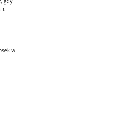
, gdy
 r.
iosek w