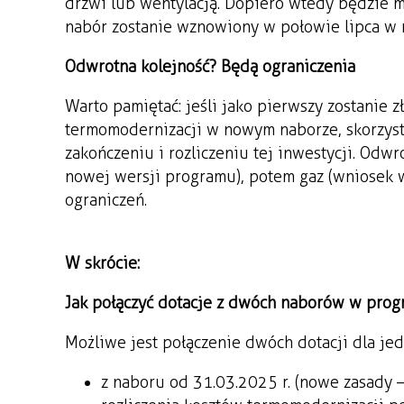
drzwi lub wentylacją. Dopiero wtedy będzie m
nabór zostanie wznowiony w połowie lipca w 
Odwrotna kolejność? Będą ograniczenia
Warto pamiętać: jeśli jako pierwszy zostanie z
termomodernizacji w nowym naborze, skorzyst
zakończeniu i rozliczeniu tej inwestycji. Odw
nowej wersji programu), potem gaz (wniosek 
ograniczeń.
W skrócie:
Jak połączyć dotacje z dwóch naborów w prog
Możliwe jest połączenie dwóch dotacji dla j
z naboru od 31.03.2025 r. (nowe zasady –