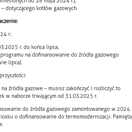
niesionych od 28 maja 2024 r.),
 – dotyczącego kotłów gazowych.
czenie:
4 r.:
.2025 r. do końca lipca,
i programu na dofinansowanie do źródła gazowego
e lipca).
rzyszłości:
na źródła gazowe – musisz zakończyć i rozliczyć to
sek w naborze trwającym od 31.03.2025 r.
ansowanie do źródła gazowego zamontowanego w 2024 r
iosku o dofinansowanie do termomodernizacji. Pamięta
w.