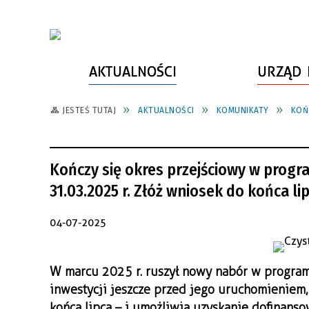
AKTUALNOŚCI
URZĄD 
JESTEŚ TUTAJ
AKTUALNOŚCI
KOMUNIKATY
KOŃ
WŁADZE MIASTA
INFORMACJE O MIEŚCIE
SPORT
ZAŁATW SPRAWĘ
URZĄD MIASTA
LUDZIE PSZOWA
KULTURA
ZDROWIE
Kończy się okres przejściowy w prog
URZĄD STANU CYWILNEGO
PARTNERZY, NGO
SZLAKI TURYSTYCZNE
BEZPIECZEŃSTWO
31.03.2025 r. Złóż wniosek do końca li
RADA MIEJSKA
JEDNOSTKI MIEJSKIE
ZABYTKI
ZWIERZĘTA W GMINIE
04-07-2025
BUDŻET MIASTA
EDUKACJA
POMIAR SATYSFAKCJI KLIENTA
STRATEGIE, PLANY, PROGRAMY
INWESTYCJE MIEJSKIE
INFORMATOR
W marcu 2025 r. ruszył nowy nabór w programie
FUNDUSZE ZEWNĘTRZNE
POWIATOWY LIDER
KOMUNIKACJA I TRANSPORT
inwestycji jeszcze przed jego uruchomieniem,
PRZEDSIĘBIORCZOŚCI
końca lipca – i umożliwia uzyskanie dofinans
ZAGOSPODAROWANIE