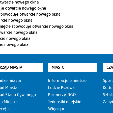
RZĄD MIASTA
MIASTO
CZ
dze miasta
Informacje o mieście
Sport
ąd Miasta
Ludzie Pszowa
Kultu
ąd Stanu Cywilnego
Partnerzy, NGO
Szlak
a Miejska
Jednostki miejskie
Zabyt
cej »
Więcej »