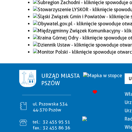
URZĄD MIASTA
U
PSZÓW
Wła
Urz
ul. Pszowska 534
44-370 Pszów
Urz
Rad
tel.:
32 455 95 51
Wię
fax.:
32 455 86 36