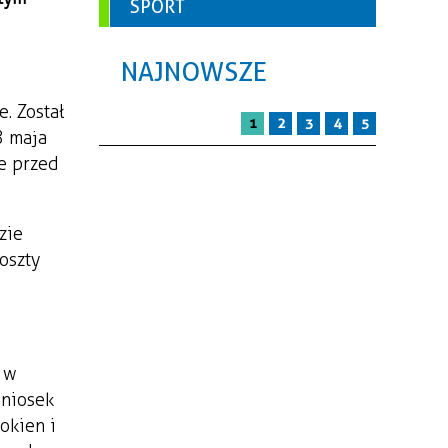
SPORT
NAJNOWSZE
. Został
1
2
3
4
5
8 maja
ie przed
zie
oszty
, w
wniosek
okien i