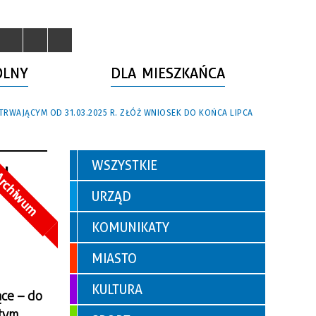
OLNY
DLA MIESZKAŃCA
RWAJĄCYM OD 31.03.2025 R. ZŁÓŻ WNIOSEK DO KOŃCA LIPCA
WSZYSTKIE
od
rchiwum
URZĄD
KOMUNIKATY
MIASTO
KULTURA
ące – do
 tym