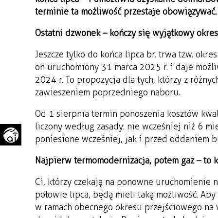
terminie ta możliwość przestaje obowiązywać.
WAŻNE TELEFONY
PRZESTRZENNE
GAZETA SAMORZĄDOWA
Ostatni dzwonek – kończy się wyjątkowy okre
"PSZOW.PL"
Jeszcze tylko do końca lipca br. trwa tzw. okr
on uruchomiony 31 marca 2025 r. i daje możli
2024 r. To propozycja dla tych, którzy z różn
zawieszeniem poprzedniego naboru.
Od 1 sierpnia termin ponoszenia kosztów kwa
liczony według zasady: nie wcześniej niż 6 mi
poniesione wcześniej, jak i przed oddaniem 
Najpierw termomodernizacja, potem gaz – to 
Ci, którzy czekają na ponowne uruchomienie n
połowie lipca, będą mieli taką możliwość. Aby
w ramach obecnego okresu przejściowego na w