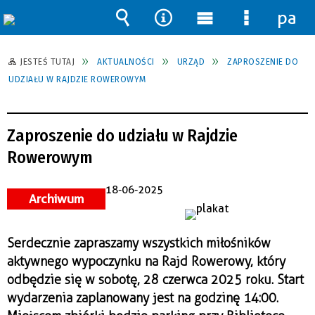
pane
Wyszukiwarka
Narzędzia
Menu
Menu
główne
szczegół
JESTEŚ TUTAJ
AKTUALNOŚCI
URZĄD
ZAPROSZENIE DO
UDZIAŁU W RAJDZIE ROWEROWYM
Zaproszenie do udziału w Rajdzie
Rowerowym
18-06-2025
Archiwum
Serdecznie zapraszamy wszystkich miłośników
aktywnego wypoczynku na Rajd Rowerowy, który
odbędzie się w sobotę, 28 czerwca 2025 roku. Start
wydarzenia zaplanowany jest na godzinę 14:00.