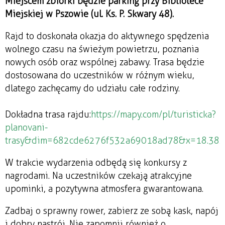
Miejscem zbiórki będzie parking przy Bibliotece
Miejskiej w Pszowie (ul. Ks. P. Skwary 48).
Rajd to doskonała okazja do aktywnego spędzenia
wolnego czasu na świeżym powietrzu, poznania
nowych osób oraz wspólnej zabawy. Trasa będzie
dostosowana do uczestników w różnym wieku,
dlatego zachęcamy do udziału całe rodziny.
Dokładna trasa rajdu:
https://mapy.com/pl/turisticka?
planovani-
trasy&dim=682cde6276f532a69018ad78&x=18.38
W trakcie wydarzenia odbędą się konkursy z
nagrodami. Na uczestników czekają atrakcyjne
upominki, a pozytywna atmosfera gwarantowana.
Zadbaj o sprawny rower, zabierz ze sobą kask, napój
i dobry nastrój. Nie zapomnij również o