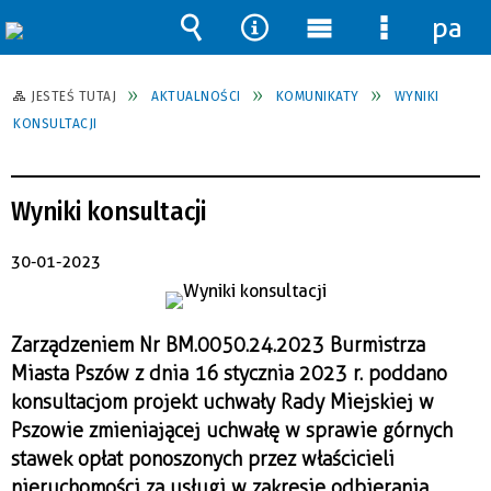
pane
Wyszukiwarka
Narzędzia
Menu
Menu
główne
szczegół
JESTEŚ TUTAJ
AKTUALNOŚCI
KOMUNIKATY
WYNIKI
KONSULTACJI
Wyniki konsultacji
30-01-2023
Zarządzeniem Nr BM.0050.24.2023 Burmistrza
Miasta Pszów z dnia 16 stycznia 2023 r. poddano
konsultacjom projekt uchwały Rady Miejskiej w
Pszowie zmieniającej uchwałę w sprawie górnych
stawek opłat ponoszonych przez właścicieli
nieruchomości za usługi w zakresie odbierania