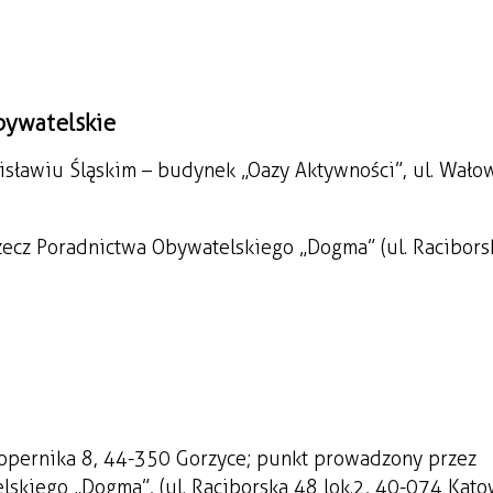
bywatelskie
ławiu Śląskim – budynek „Oazy Aktywności”, ul. Wało
ecz Poradnictwa Obywatelskiego „Dogma” (ul. Racibors
Kopernika 8, 44-350 Gorzyce; punkt prowadzony przez
skiego „Dogma”, (ul. Raciborska 48 lok.2, 40-074 Kato