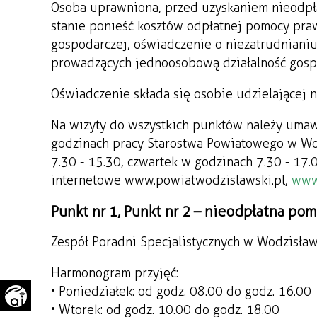
Osoba uprawniona, przed uzyskaniem nieodpła
WAŻNE TELEFONY
PRZESTRZENNE
stanie ponieść kosztów odpłatnej pomocy pra
gospodarczej, oświadczenie o niezatrudniani
GAZETA SAMORZĄDOWA
"PSZOW.PL"
prowadzących jednoosobową działalność gospo
Oświadczenie składa się osobie udzielającej n
Na wizyty do wszystkich punktów należy umaw
godzinach pracy Starostwa Powiatowego w Wod
7.30 - 15.30, czwartek w godzinach 7.30 - 17.
internetowe www.powiatwodzislawski.pl,
www.
Punkt nr 1, Punkt nr 2 – nieodpłatna po
Zespół Poradni Specjalistycznych w Wodzisław
Harmonogram przyjęć:
• Poniedziałek: od godz. 08.00 do godz. 16.00
• Wtorek: od godz. 10.00 do godz. 18.00