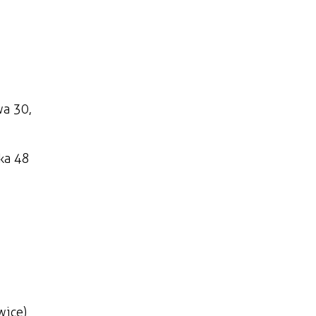
wa 30,
ka 48
wice)