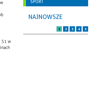
SPORT
 w
ób
NAJNOWSZE
1
2
3
4
5
9 51 w
inach