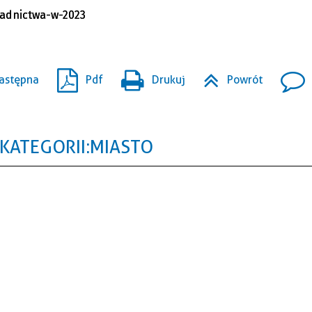
adnictwa-w-2023
astępna
Pdf
Drukuj
Powrót
KATEGORII: MIASTO