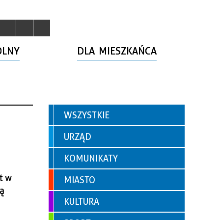
OLNY
DLA MIESZKAŃCA
WSZYSTKIE
URZĄD
KOMUNIKATY
t w
MIASTO
ą
KULTURA