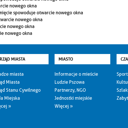
RZĄD MIASTA
MIASTO
CZ
dze miasta
Informacje o mieście
Sport
ąd Miasta
Ludzie Pszowa
Kultu
ąd Stanu Cywilnego
Partnerzy, NGO
Szlak
a Miejska
Jednostki miejskie
Zabyt
cej »
Więcej »