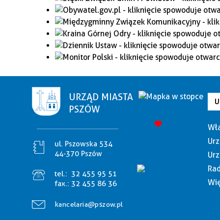
URZĄD MIASTA
U
PSZÓW
Wła
Urz
ul. Pszowska 534
44-370 Pszów
Urz
Rad
tel.:
32 455 95 51
Wię
fax.:
32 455 86 36
kancelaria@pszow.pl