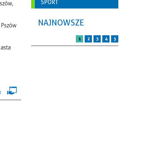
SPORT
szów,
NAJNOWSZE
a Pszów
1
2
3
4
5
iasta