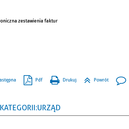
roniczna zestawienia faktur
astępna
Pdf
Drukuj
Powrót
KATEGORII: URZĄD