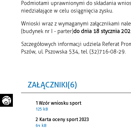
Podmiotami uprawnionymi do składania wniosk
WAŻNE TELEFONY
PRZESTRZENNE
niedziałające w celu osiągnięcia zysku.
GAZETA SAMORZĄDOWA
Wnioski wraz z wymaganymi załącznikami nale
"PSZOW.PL"
(budynek nr I - parter)
do dnia 18 stycznia 2023
Szczegółowych informacji udziela Referat Pro
Pszów, ul. Pszowska 534, tel. (32) 716-08-29.
ZAŁĄCZNIKI (6)
1 Wzór wniosku sport
125 kB
2 Karta oceny sport 2023
64 kB