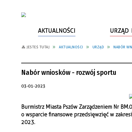
AKTUALNOŚCI
URZĄD 
JESTEŚ TUTAJ
AKTUALNOŚCI
URZĄD
NABÓR WN
WŁADZE MIASTA
INFORMACJE O MIEŚCIE
SPORT
ZAŁATW SPRAWĘ
URZĄD MIASTA
LUDZIE PSZOWA
KULTURA
ZDROWIE
Nabór wniosków - rozwój sportu
URZĄD STANU CYWILNEGO
PARTNERZY, NGO
SZLAKI TURYSTYCZNE
BEZPIECZEŃSTWO
RADA MIEJSKA
JEDNOSTKI MIEJSKIE
ZABYTKI
ZWIERZĘTA W GMINIE
03-01-2023
BUDŻET MIASTA
EDUKACJA
POMIAR SATYSFAKCJI KLIENTA
Burmistrz Miasta Pszów Zarządzeniem Nr BM.0
STRATEGIE, PLANY, PROGRAMY
INWESTYCJE MIEJSKIE
INFORMATOR
o wsparcie finansowe przedsięwzięć w zakresi
FUNDUSZE ZEWNĘTRZNE
POWIATOWY LIDER
KOMUNIKACJA I TRANSPORT
2023.
PRZEDSIĘBIORCZOŚCI
ZAGOSPODAROWANIE