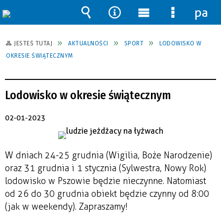
pane
Wyszukiwarka
Narzędzia
Menu
Menu
główne
szczegół
JESTEŚ TUTAJ
AKTUALNOŚCI
SPORT
LODOWISKO W
OKRESIE ŚWIĄTECZNYM
Lodowisko w okresie świątecznym
02-01-2023
W dniach 24-25 grudnia (Wigilia, Boże Narodzenie)
oraz 31 grudnia i 1 stycznia (Sylwestra, Nowy Rok)
lodowisko w Pszowie będzie nieczynne. Natomiast
od 26 do 30 grudnia obiekt będzie czynny od 8:00
(jak w weekendy). Zapraszamy!