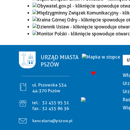
URZĄD MIASTA
U
PSZÓW
Wła
Urz
ul. Pszowska 534
44-370 Pszów
Urz
Rad
tel.:
32 455 95 51
Wię
fax.:
32 455 86 36
kancelaria@pszow.pl