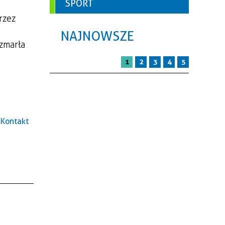
SPORT
rzez
NAJNOWSZE
 zmarła
1
2
3
4
5
Kontakt