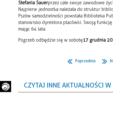
Stefania Sauer
przez całe swoje zawodowe życi
WAŻNE TELEFONY
PRZESTRZENNE
Najpierw jednostka należała do struktur bibl
Pszów samodzielności powstała Biblioteka Pub
GAZETA SAMORZĄDOWA
"PSZOW.PL"
stanowisko dyrektora placówki. Swoją funkcję p
mając 64 lata.
Pogrzeb odbędzie się w sobotę
17 grudnia 20
Poprzednia
N
CZYTAJ INNE AKTUALNOŚCI W 