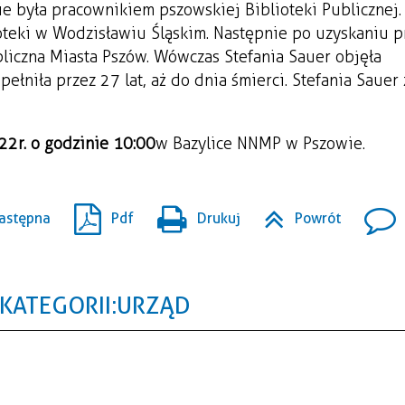
e była pracownikiem pszowskiej Biblioteki Publicznej.
ioteki w Wodzisławiu Śląskim. Następnie po uzyskaniu p
liczna Miasta Pszów. Wówczas Stefania Sauer objęła
ełniła przez 27 lat, aż do dnia śmierci. Stefania Sauer
22r. o godzinie 10:00
w Bazylice NNMP w Pszowie.
astępna
Pdf
Drukuj
Powrót
KATEGORII: URZĄD