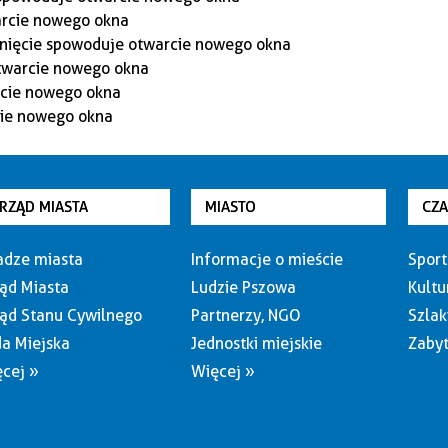
RZĄD MIASTA
MIASTO
CZ
dze miasta
Informacje o mieście
Sport
ąd Miasta
Ludzie Pszowa
Kultu
ąd Stanu Cywilnego
Partnerzy, NGO
Szlak
a Miejska
Jednostki miejskie
Zabyt
cej »
Więcej »