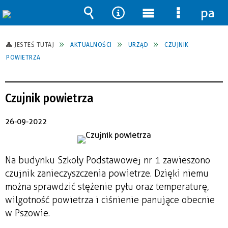
pane
Wyszukiwarka
Narzędzia
Menu
Menu
główne
szczegół
JESTEŚ TUTAJ
AKTUALNOŚCI
URZĄD
CZUJNIK
POWIETRZA
Czujnik powietrza
26-09-2022
Na budynku Szkoły Podstawowej nr 1 zawieszono
czujnik zanieczyszczenia powietrze. Dzięki niemu
można sprawdzić stężenie pyłu oraz temperaturę,
wilgotność powietrza i ciśnienie panujące obecnie
w Pszowie.