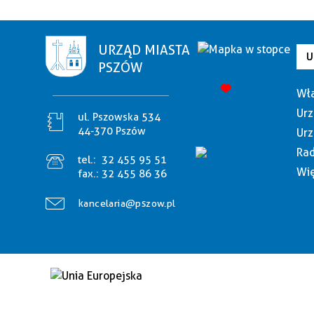
URZĄD MIASTA
U
PSZÓW
Wła
Urz
ul. Pszowska 534
44-370 Pszów
Urz
Rad
tel.:
32 455 95 51
Wię
fax.:
32 455 86 36
kancelaria@pszow.pl