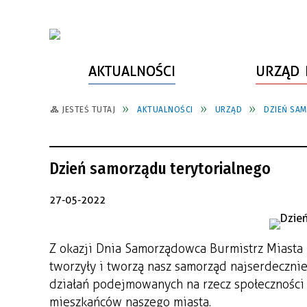
AKTUALNOŚCI
URZĄD 
JESTEŚ TUTAJ
AKTUALNOŚCI
URZĄD
DZIEŃ SA
WŁADZE MIASTA
INFORMACJE O MIEŚCIE
SPORT
ZAŁATW SPRAWĘ
URZĄD MIASTA
LUDZIE PSZOWA
KULTURA
ZDROWIE
Dzień samorządu terytorialnego
URZĄD STANU CYWILNEGO
PARTNERZY, NGO
SZLAKI TURYSTYCZNE
BEZPIECZEŃSTWO
RADA MIEJSKA
JEDNOSTKI MIEJSKIE
ZABYTKI
ZWIERZĘTA W GMINIE
27-05-2022
BUDŻET MIASTA
EDUKACJA
POMIAR SATYSFAKCJI KLIENTA
Z okazji Dnia Samorządowca Burmistrz Miasta 
STRATEGIE, PLANY, PROGRAMY
INWESTYCJE MIEJSKIE
INFORMATOR
tworzyły i tworzą nasz samorząd najserdeczni
FUNDUSZE ZEWNĘTRZNE
POWIATOWY LIDER
KOMUNIKACJA I TRANSPORT
działań podejmowanych na rzecz społeczności l
PRZEDSIĘBIORCZOŚCI
mieszkańców naszego miasta.
ZAGOSPODAROWANIE