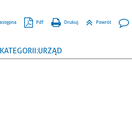
astępna
Pdf
Drukuj
Powrót
KATEGORII: URZĄD