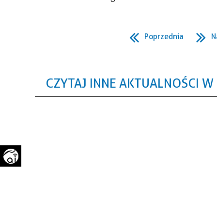
WAŻNE TELEFONY
PRZESTRZENNE
GAZETA SAMORZĄDOWA
Poprzednia
N
"PSZOW.PL"
CZYTAJ INNE AKTUALNOŚCI W 