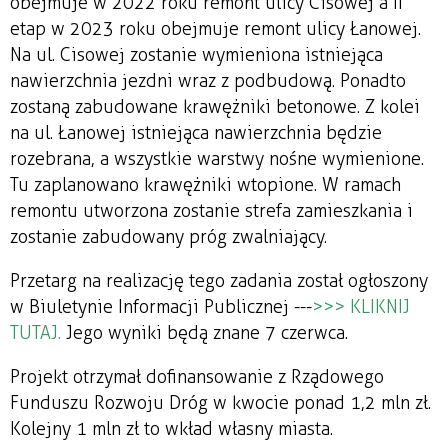
obejmuje w 2022 roku remont ulicy Cisowej a II
etap w 2023 roku obejmuje remont ulicy Łanowej.
Na ul. Cisowej zostanie wymieniona istniejąca
nawierzchnia jezdni wraz z podbudową. Ponadto
zostaną zabudowane krawężniki betonowe. Z kolei
na ul. Łanowej istniejąca nawierzchnia będzie
rozebrana, a wszystkie warstwy nośne wymienione.
Tu zaplanowano krawężniki wtopione. W ramach
remontu utworzona zostanie strefa zamieszkania i
zostanie zabudowany próg zwalniający.
Przetarg na realizację tego zadania został ogłoszony
w Biuletynie Informacji Publicznej ---
>>> KLIKNIJ
TUTAJ.
Jego wyniki będą znane 7 czerwca.
Projekt otrzymał dofinansowanie z Rządowego
Funduszu Rozwoju Dróg w kwocie ponad 1,2 mln zł.
Kolejny 1 mln zł to wkład własny miasta.