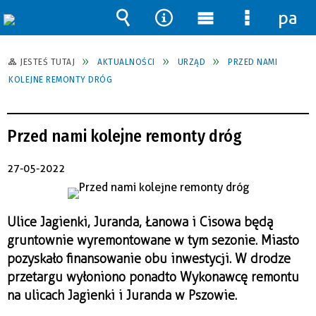
pane
Wyszukiwarka
Narzędzia
Menu
Menu
główne
szczegół
JESTEŚ TUTAJ
AKTUALNOŚCI
URZĄD
PRZED NAMI
KOLEJNE REMONTY DRÓG
Przed nami kolejne remonty dróg
27-05-2022
Ulice Jagienki, Juranda, Łanowa i Cisowa będą
gruntownie wyremontowane w tym sezonie. Miasto
pozyskało finansowanie obu inwestycji. W drodze
przetargu wyłoniono ponadto Wykonawcę remontu
na ulicach Jagienki i Juranda w Pszowie.